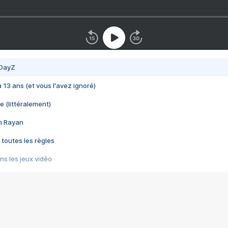
 DayZ
 a 13 ans (et vous l'avez ignoré)
e (littéralement)
im Rayan
 toutes les règles
s les jeux vidéo
us choquant de Rockstar ? - Le scandale BULLY
e plus moche de Steam
du RÊVE tourne au CAUCHEMAR