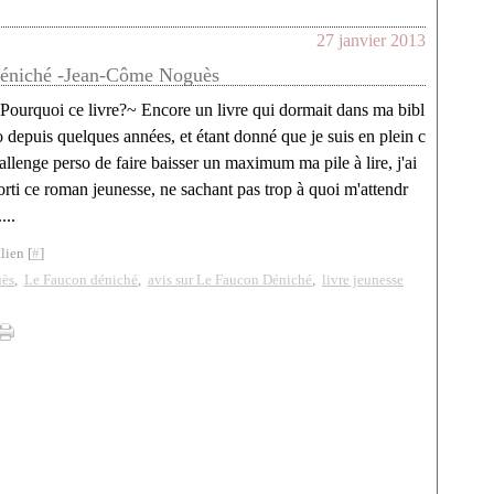
27 janvier 2013
éniché -Jean-Côme Noguès
Pourquoi ce livre?~ Encore un livre qui dormait dans ma bibl
o depuis quelques années, et étant donné que je suis en plein c
allenge perso de faire baisser un maximum ma pile à lire, j'ai
orti ce roman jeunesse, ne sachant pas trop à quoi m'attendr
....
lien [
#
]
ès
,
Le Faucon déniché
,
avis sur Le Faucon Déniché
,
livre jeunesse