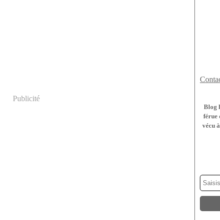
Contac
Publicité
Blog 
férue 
vécu à