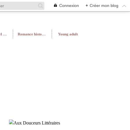
Connexion
+
Créer mon blog
Roman féminin/Feel Good
Romance historique
Young adult