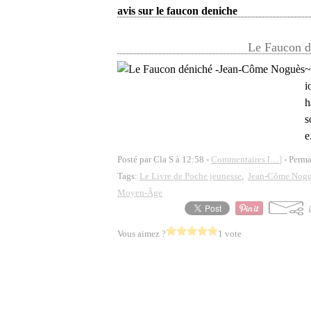
avis sur le faucon deniche
Le Faucon d
~
i
h
s
e
Posté par Cla S à 12:58 -
Commentaires [
…
]
- Perma
Tags:
Le Livre de Poche jeunesse
,
Jean-Côme Nogu
Moyen-Âge
Vous aimez ?
1 vote