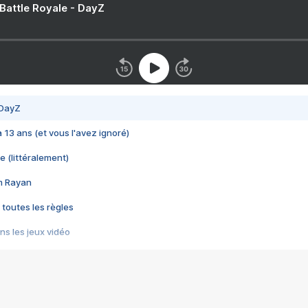
 Battle Royale - DayZ
 DayZ
 a 13 ans (et vous l'avez ignoré)
e (littéralement)
im Rayan
 toutes les règles
s les jeux vidéo
us choquant de Rockstar ? - Le scandale BULLY
e plus moche de Steam
du RÊVE tourne au CAUCHEMAR