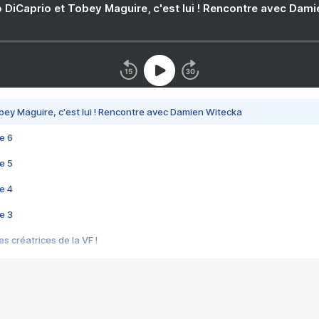
 DiCaprio et Tobey Maguire, c'est lui ! Rencontre avec Dam
bey Maguire, c'est lui ! Rencontre avec Damien Witecka
e 6
e 5
e 4
e 3
s créatrices de la VF !
e 2
e 1
e Mektoub My Love arrive enfin ! Rencontre avec Shaïn Boumedine et Sal