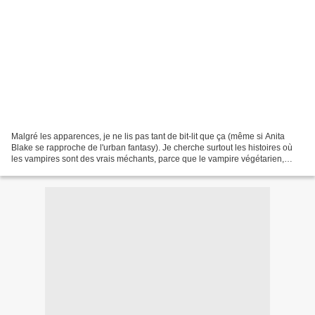
Malgré les apparences, je ne lis pas tant de bit-lit que ça (même si Anita
Blake se rapproche de l'urban fantasy). Je cherche surtout les histoires où
les vampires sont des vrais méchants, parce que le vampire végétarien,
hein... Donc jusque là, Anita...