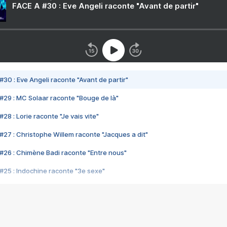
FACE A #30 : Eve Angeli raconte "Avant de partir"
#30 : Eve Angeli raconte "Avant de partir"
#29 : MC Solaar raconte "Bouge de là"
28 : Lorie raconte "Je vais vite"
#27 : Christophe Willem raconte "Jacques a dit"
#26 : Chimène Badi raconte "Entre nous"
#25 : Indochine raconte "3e sexe"
#24 : Zaho raconte "C'est chelou"
#23 : Patrick Bruel raconte "Au café des délices"
#22 : Kyo raconte "Le chemin"