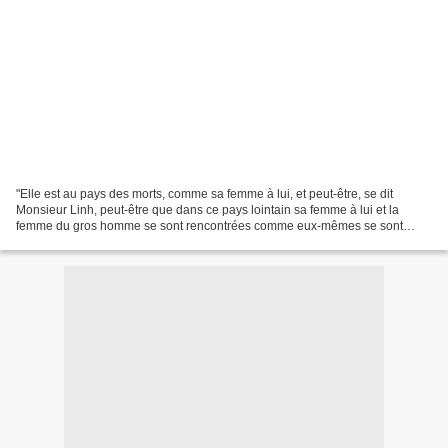
"Elle est au pays des morts, comme sa femme à lui, et peut-être, se dit
Monsieur Linh, peut-être que dans ce pays lointain sa femme à lui et la
femme du gros homme se sont rencontrées comme eux-mêmes se sont
rencontrés." S'il y a un auteur que je ne connaissais...