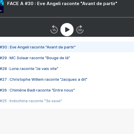
FACE A #30 : Eve Angeli raconte "Avant de partir"
#30 : Eve Angeli raconte "Avant de partir"
#29 : MC Solaar raconte "Bouge de là"
28 : Lorie raconte "Je vais vite"
#27 : Christophe Willem raconte "Jacques a dit"
#26 : Chimène Badi raconte "Entre nous"
#25 : Indochine raconte "3e sexe"
#24 : Zaho raconte "C'est chelou"
#23 : Patrick Bruel raconte "Au café des délices"
#22 : Kyo raconte "Le chemin"