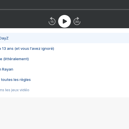
 DayZ
 a 13 ans (et vous l'avez ignoré)
e (littéralement)
im Rayan
 toutes les règles
s les jeux vidéo
us choquant de Rockstar ? - Le scandale BULLY
e plus moche de Steam
du RÊVE tourne au CAUCHEMAR