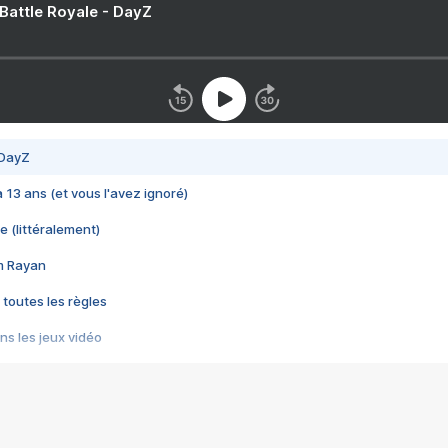
 Battle Royale - DayZ
 DayZ
 a 13 ans (et vous l'avez ignoré)
e (littéralement)
im Rayan
 toutes les règles
s les jeux vidéo
us choquant de Rockstar ? - Le scandale BULLY
e plus moche de Steam
du RÊVE tourne au CAUCHEMAR