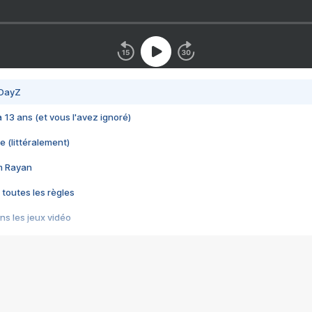
 DayZ
 a 13 ans (et vous l'avez ignoré)
e (littéralement)
im Rayan
 toutes les règles
s les jeux vidéo
us choquant de Rockstar ? - Le scandale BULLY
e plus moche de Steam
du RÊVE tourne au CAUCHEMAR