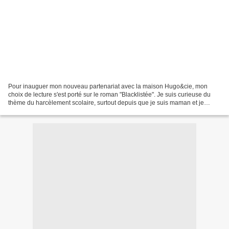
Pour inauguer mon nouveau partenariat avec la maison Hugo&cie, mon
choix de lecture s'est porté sur le roman "Blacklistée". Je suis curieuse du
thème du harcèlement scolaire, surtout depuis que je suis maman et je
voulais voir cimment le sujet était ici...