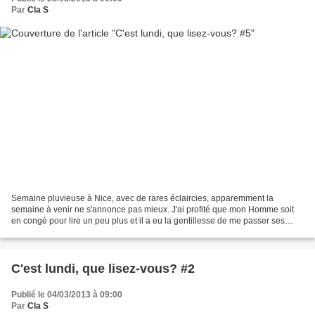
Par
Cla S
Semaine pluvieuse à Nice, avec de rares éclaircies, apparemment la
semaine à venir ne s'annonce pas mieux. J'ai profité que mon Homme soit
en congé pour lire un peu plus et il a eu la gentillesse de me passer ses
microbes, donc cooconing, en espérant...
C'est lundi, que lisez-vous? #2
Publié le 04/03/2013 à 09:00
Par
Cla S