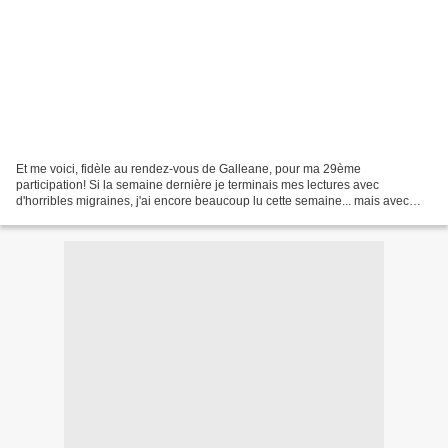
Et me voici, fidèle au rendez-vous de Galleane, pour ma 29ème
participation! Si la semaine dernière je terminais mes lectures avec
d'horribles migraines, j'ai encore beaucoup lu cette semaine... mais avec
moins de céphalées, ouf. J'ai la chance d'avoir...