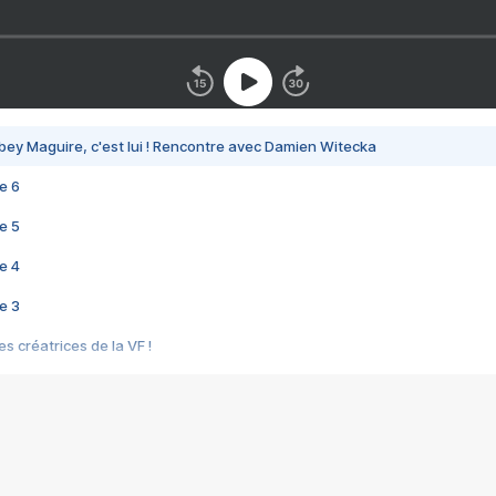
bey Maguire, c'est lui ! Rencontre avec Damien Witecka
e 6
e 5
e 4
e 3
s créatrices de la VF !
e 2
e 1
e Mektoub My Love arrive enfin ! Rencontre avec Shaïn Boumedine et Sal