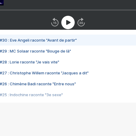
#30 : Eve Angeli raconte "Avant de partir"
#29 : MC Solaar raconte "Bouge de là"
28 : Lorie raconte "Je vais vite"
#27 : Christophe Willem raconte "Jacques a dit"
#26 : Chimène Badi raconte "Entre nous"
#25 : Indochine raconte "3e sexe"
#24 : Zaho raconte "C'est chelou"
#23 : Patrick Bruel raconte "Au café des délices"
#22 : Kyo raconte "Le chemin"