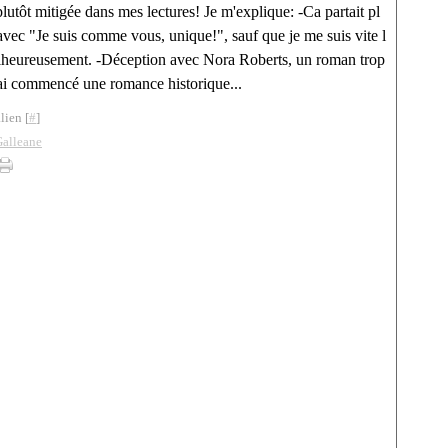
utôt mitigée dans mes lectures! Je m'explique: -Ca partait pl
avec "Je suis comme vous, unique!", sauf que je me suis vite l
lheureusement. -Déception avec Nora Roberts, un roman trop
J'ai commencé une romance historique...
lien [
#
]
Galleane