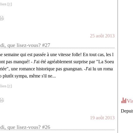
lien [
#
]
25 août 2013
ndi, que lisez-vous? #27
 semaine qui est passée à une vitesse folle! En tout cas, les l
ont pas manqué! - J'ai été agréablement surprise par "La Soeu
ariée", une romance historique pas gnangnan. -J'ai lu un roma
 plutôt sympa, même s'il ne...
lien [
#
]
Vi
Depuis
19 août 2013
ndi, que lisez-vous? #26