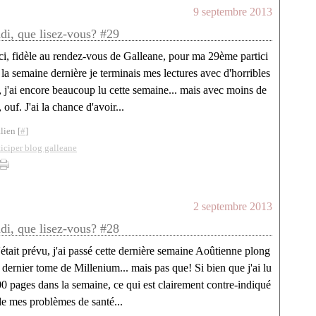
9 septembre 2013
ndi, que lisez-vous? #29
ci, fidèle au rendez-vous de Galleane, pour ma 29ème partici
 la semaine dernière je terminais mes lectures avec d'horribles
 j'ai encore beaucoup lu cette semaine... mais avec moins de
 ouf. J'ai la chance d'avoir...
lien [
#
]
ticiper blog galleane
2 septembre 2013
ndi, que lisez-vous? #28
tait prévu, j'ai passé cette dernière semaine Aoûtienne plong
 dernier tome de Millenium... mais pas que! Si bien que j'ai lu
0 pages dans la semaine, ce qui est clairement contre-indiqué
de mes problèmes de santé...