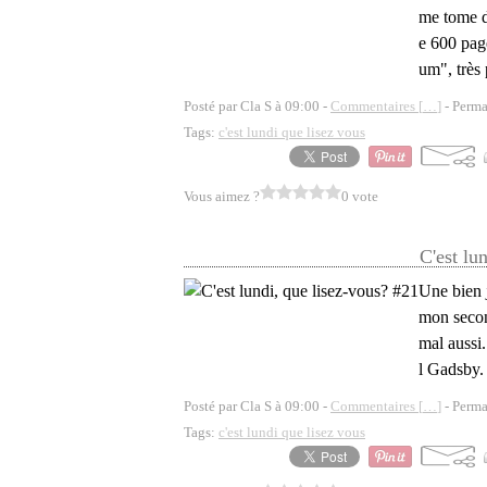
me tome d'
e 600 pag
um", très 
Posté par Cla S à 09:00 -
Commentaires [
…
]
- Perma
Tags:
c'est lundi que lisez vous
Vous aimez ?
0 vote
C'est lu
Une bien j
mon second
mal aussi
l Gadsby. 
Posté par Cla S à 09:00 -
Commentaires [
…
]
- Perma
Tags:
c'est lundi que lisez vous