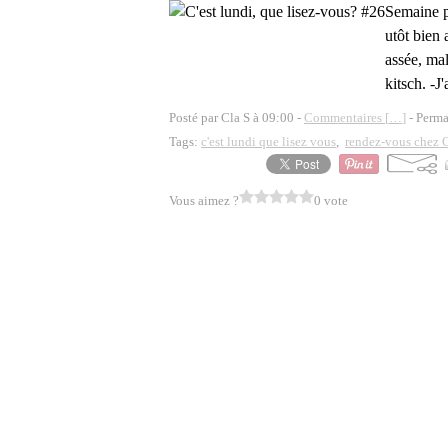
Semaine pl
utôt bien 
assée, ma
kitsch. -
Posté par Cla S à 09:00 -
Commentaires [
…
]
- Perma
Tags:
c'est lundi que lisez vous
,
rendez-vous chez 
Vous aimez ?
0 vote