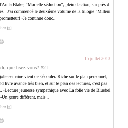
Anita Blake, "Mortelle séduction"; plein d'action, sur près d
es. -J'ai commencé le deuxième volume de la trilogie "Milleni
prometteur! -Je continue donc...
lien [
#
]
15 juillet 2013
ndi, que lisez-vous? #21
olie semaine vient de s'écouler. Riche sur le plan personnel,
 livre avance très bien, et sur le plan des lectures, c'est pas
... -Lecture jeunesse sympathique avec La folle vie de Bluebel
-Un genre différent, mais...
lien [
#
]