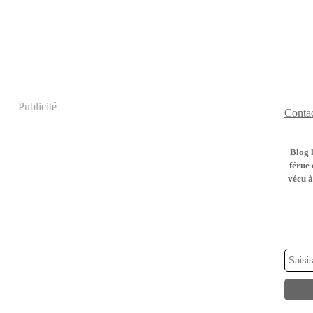
Publicité
Contac
Blog 
férue 
vécu à