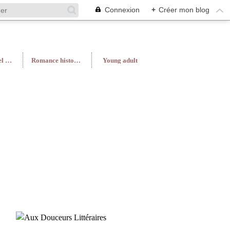
Connexion
+
Créer mon blog
Roman féminin/Feel Good
Romance historique
Young adult