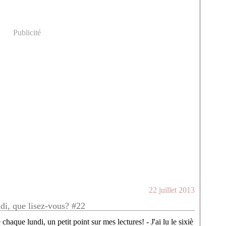
Publicité
22 juillet 2013
ndi, que lisez-vous? #22
haque lundi, un petit point sur mes lectures! - J'ai lu le sixiè