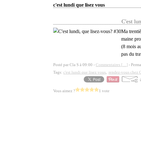
c'est lundi que lisez vous
C'est lu
Ma trenti
maine pro
(8 mois a
pas du tra
Posté par Cla S à 09:00 -
Commentaires [
…
]
- Perma
Tags:
c'est lundi que lisez vous
,
rendez-vous chez 
Vous aimez ?
1 vote