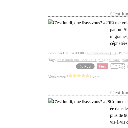
C'est lu
Et me voi
pation! Si
migraines,
céphalées,
Posté par Cla S à 09:00 -
Commentaires [
…
]
- Perma
Tags:
c'est lundi que lisez vous
,
blog galleane
,
par
Vous aimez ?
1 vote
C'est lu
Comme c'é
ée dans le
plus de 90
vis-à-vis 