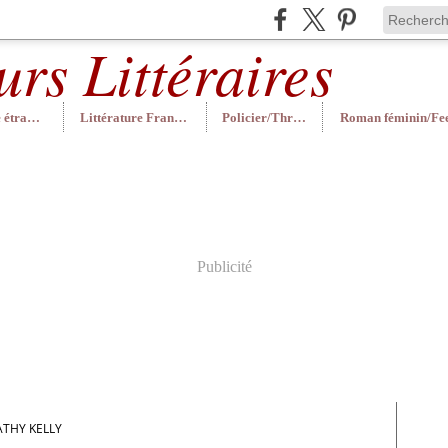
Littérature étrangère
Littérature Française
Policier/Thriller
Publicité
ATHY KELLY