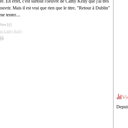
re. En effet, c'est surtout l'oeuvre de Cathy Kelly que j'ai très
uvrir. Mais il est vrai que rien que le titre, "Retour à Dublin"
me tenter....
lien [
#
]
in Cathy Kelly
Vi
Depuis