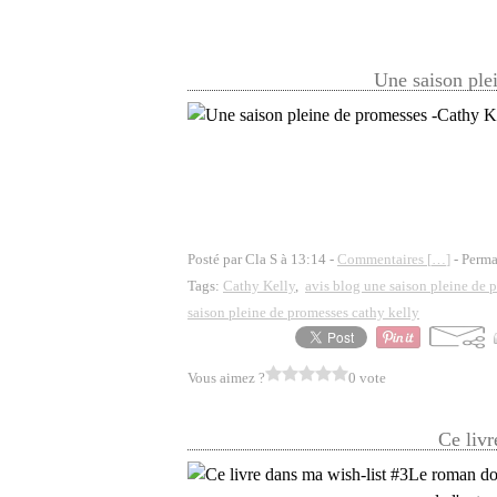
Une saison ple
Posté par Cla S à 13:14 -
Commentaires [
…
]
- Perma
Tags:
Cathy Kelly
,
avis blog une saison pleine de 
saison pleine de promesses cathy kelly
Vous aimez ?
0 vote
Ce livr
Le roman don