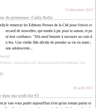
15 décembre 2013
ine de promesses -Cathy Kelly
Je remercie les Editions Presses de la Cité pour l'envoi ce
recueil de nouvelles, qui tombe à pic pour la saison, et po
ur leur confiance. "Dix-neuf histoire à savourer au coin d
u feu. Une vieille fille décide de prendre sa vie en main ;
une adolescente...
lien [
#
]
promesses
,
presses de la cité
,
une saison pleine de promesses
,
une
30 août 2013
e dans ma wish-list #3
t je vais vous parler aujourd'hui n'est qu'un roman parmi ce