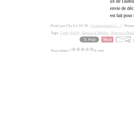
ux de l'auteu
envie de déco
est fait pour 
Posté par Cla S à 10:58 -
Commentaires [
…
]
- Perma
Tags:
Cathy Kelly
,
Retour à Dublin
,
Retour à Dubl
Vous aimez ?
0 vote