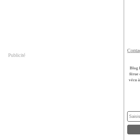
Contac
Publicité
Blog 
férue 
vécu à