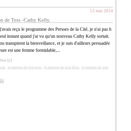
13 mai 2014
n de Tess -Cathy Kelly.
'avais reçu le programme des Presses de la Cité, je n'ai pas h
seul instant quand j'ai vu qu'un nouveau Cathy Kelly sortait.
s transpirent la bienveillance, et je suis d'ailleurs persuadée
eure est une femme formidable,...
lien [
#
]
tess
,
la maison de tess avis
,
la maison de tess blog
,
la maison de tess