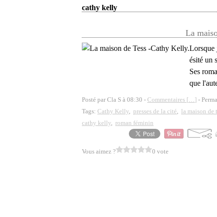
cathy kelly
La maiso
Lorsque j
ésité un 
Ses roman
que l'aut
Posté par Cla S à 08:30 -
Commentaires [
…
]
- Perma
Tags:
Cathy Kelly
,
presses de la cité
,
la maison de 
cathy kelly
,
roman féminin
Vous aimez ?
0 vote