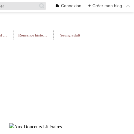
Connexion
+
Créer mon blog
Roman féminin/Feel Good
Romance historique
Young adult