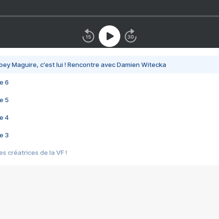
bey Maguire, c'est lui ! Rencontre avec Damien Witecka
e 6
e 5
e 4
e 3
s créatrices de la VF !
e 2
e 1
e Mektoub My Love arrive enfin ! Rencontre avec Shaïn Boumedine et Sal