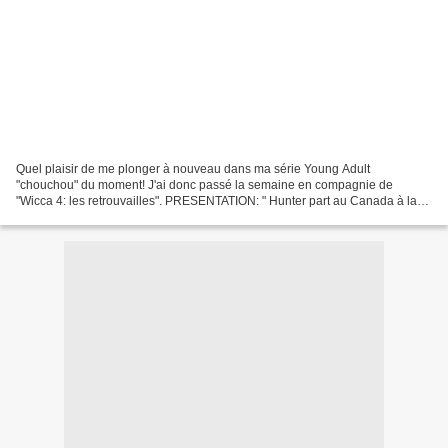
Quel plaisir de me plonger à nouveau dans ma série Young Adult
"chouchou" du moment! J'ai donc passé la semaine en compagnie de
"Wicca 4: les retrouvailles". PRESENTATION: " Hunter part au Canada à la
recherche de ses parents, portés disparus depuis son...