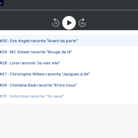
#30 : Eve Angeli raconte "Avant de partir"
#29 : MC Solaar raconte "Bouge de là"
28 : Lorie raconte "Je vais vite"
#27 : Christophe Willem raconte "Jacques a dit"
#26 : Chimène Badi raconte "Entre nous"
#25 : Indochine raconte "3e sexe"
#24 : Zaho raconte "C'est chelou"
#23 : Patrick Bruel raconte "Au café des délices"
#22 : Kyo raconte "Le chemin"