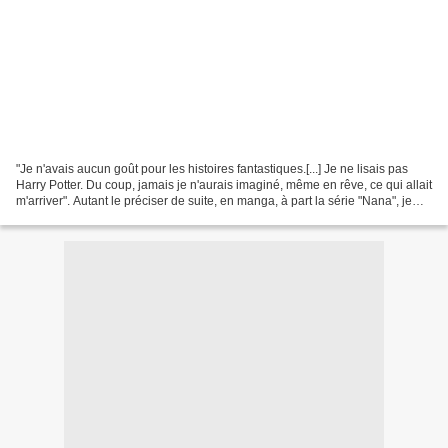
"Je n'avais aucun goût pour les histoires fantastiques.[...] Je ne lisais pas
Harry Potter. Du coup, jamais je n'aurais imaginé, même en rêve, ce qui allait
m'arriver". Autant le préciser de suite, en manga, à part la série "Nana", je
suis totalement...