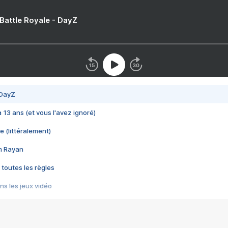
 Battle Royale - DayZ
 DayZ
 a 13 ans (et vous l'avez ignoré)
e (littéralement)
im Rayan
 toutes les règles
s les jeux vidéo
us choquant de Rockstar ? - Le scandale BULLY
e plus moche de Steam