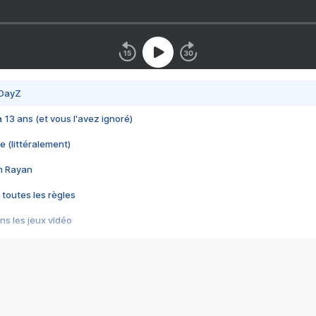
 DayZ
 a 13 ans (et vous l'avez ignoré)
e (littéralement)
im Rayan
 toutes les règles
s les jeux vidéo
us choquant de Rockstar ? - Le scandale BULLY
e plus moche de Steam
du RÊVE tourne au CAUCHEMAR