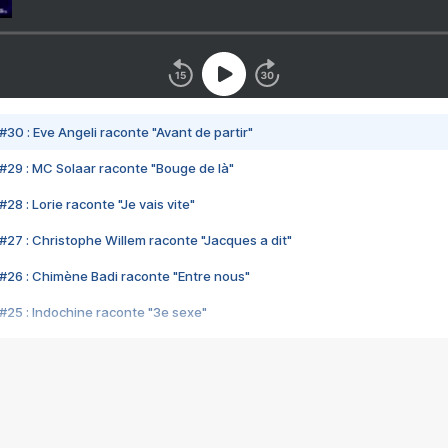
#30 : Eve Angeli raconte "Avant de partir"
#29 : MC Solaar raconte "Bouge de là"
28 : Lorie raconte "Je vais vite"
#27 : Christophe Willem raconte "Jacques a dit"
#26 : Chimène Badi raconte "Entre nous"
#25 : Indochine raconte "3e sexe"
#24 : Zaho raconte "C'est chelou"
#23 : Patrick Bruel raconte "Au café des délices"
#22 : Kyo raconte "Le chemin"