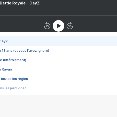
 Battle Royale - DayZ
 DayZ
 a 13 ans (et vous l'avez ignoré)
e (littéralement)
im Rayan
 toutes les règles
s les jeux vidéo
us choquant de Rockstar ? - Le scandale BULLY
e plus moche de Steam
du RÊVE tourne au CAUCHEMAR