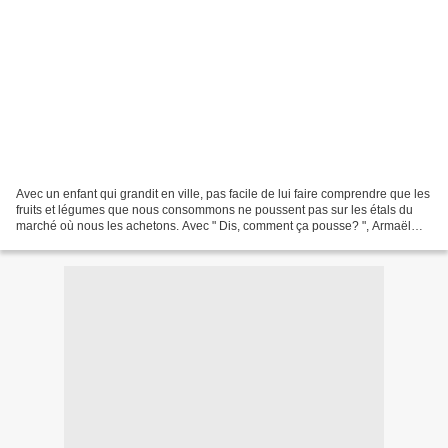
Avec un enfant qui grandit en ville, pas facile de lui faire comprendre que les
fruits et légumes que nous consommons ne poussent pas sur les étals du
marché où nous les achetons. Avec " Dis, comment ça pousse? ", Armaël
dispose presque d'une encyclopédie...