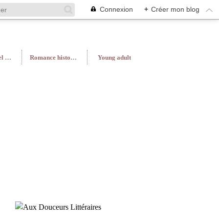
Connexion
+
Créer mon blog
Roman féminin/Feel Good
Romance historique
Young adult