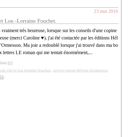
23 mai 2016
 et Lou -Lorraine Fouchet.
is vraiment très heureuse, lorsque sur les conseils d'une copine
euse (merci Caroline ♥), j'ai été contactée par les éditions Hél
d'Ormesson. Ma joie a redoublé lorsque j'ai trouvé dans ma bo
ux lettres LE roman qui me tentait énormément,...
lien [
#
]
ntre ciel et lou lorraine fouchet
,
service presse héloïse d'ormesson