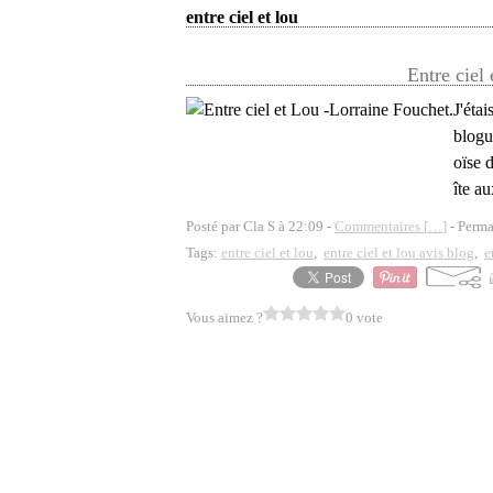
entre ciel et lou
Entre ciel
J'éta
blogu
oïse 
îte a
Posté par Cla S à 22:09 -
Commentaires [
…
]
- Perma
Tags:
entre ciel et lou
,
entre ciel et lou avis blog
,
e
Vous aimez ?
0 vote