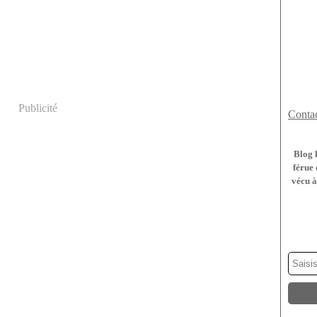
Publicité
Contac
Blog 
férue 
vécu à