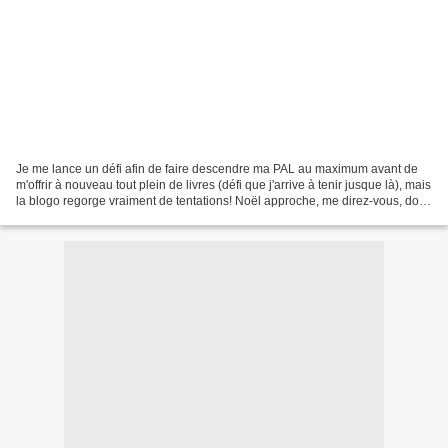
Je me lance un défi afin de faire descendre ma PAL au maximum avant de
m'offrir à nouveau tout plein de livres (défi que j'arrive à tenir jusque là), mais
la blogo regorge vraiment de tentations! Noël approche, me direz-vous, donc
j'en profite! Voici...