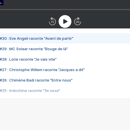
#30 : Eve Angeli raconte "Avant de partir"
#29 : MC Solaar raconte "Bouge de là"
28 : Lorie raconte "Je vais vite"
#27 : Christophe Willem raconte "Jacques a dit"
#26 : Chimène Badi raconte "Entre nous"
#25 : Indochine raconte "3e sexe"
#24 : Zaho raconte "C'est chelou"
#23 : Patrick Bruel raconte "Au café des délices"
#22 : Kyo raconte "Le chemin"