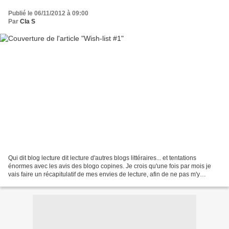
Publié le 06/11/2012 à 09:00
Par
Cla S
Qui dit blog lecture dit lecture d'autres blogs littéraires... et tentations
énormes avec les avis des blogo copines. Je crois qu'une fois par mois je
vais faire un récapitulatif de mes envies de lecture, afin de ne pas m'y
perdre. Et puis Noël approche,...