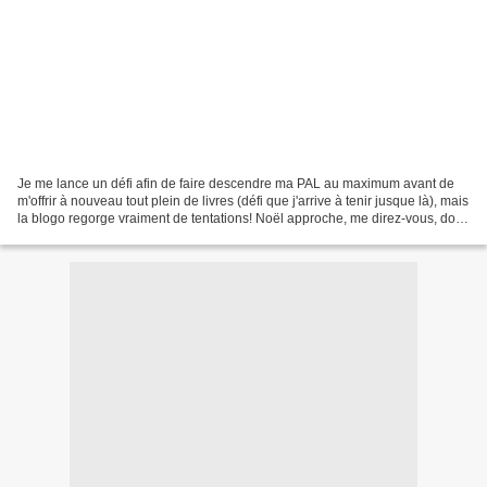
Je me lance un défi afin de faire descendre ma PAL au maximum avant de
m'offrir à nouveau tout plein de livres (défi que j'arrive à tenir jusque là), mais
la blogo regorge vraiment de tentations! Noël approche, me direz-vous, donc
j'en profite! Voici...