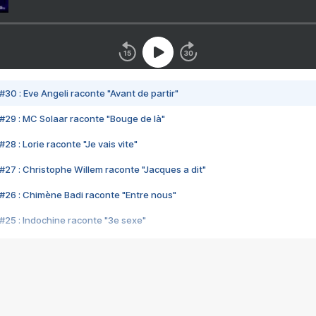
#30 : Eve Angeli raconte "Avant de partir"
#29 : MC Solaar raconte "Bouge de là"
28 : Lorie raconte "Je vais vite"
#27 : Christophe Willem raconte "Jacques a dit"
#26 : Chimène Badi raconte "Entre nous"
#25 : Indochine raconte "3e sexe"
#24 : Zaho raconte "C'est chelou"
#23 : Patrick Bruel raconte "Au café des délices"
#22 : Kyo raconte "Le chemin"