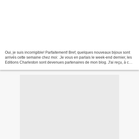
Oui, je suis incorrigible! Parfaitement! Bref, quelques nouveaux bijoux sont
arrivés cette semaine chez moi: .Je vous en parlais le week-end dernier, les
Editions Charleston sont devenues partenaires de mon blog. J'ai reçu, à ce
titre, "La maison d'hôtes",...