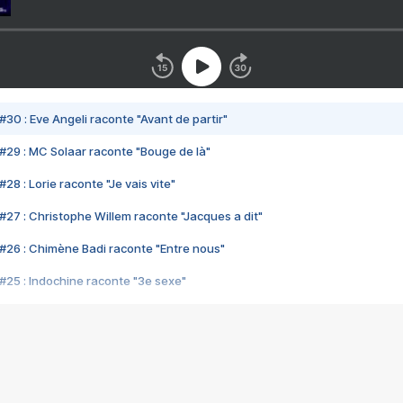
#30 : Eve Angeli raconte "Avant de partir"
#29 : MC Solaar raconte "Bouge de là"
28 : Lorie raconte "Je vais vite"
#27 : Christophe Willem raconte "Jacques a dit"
#26 : Chimène Badi raconte "Entre nous"
#25 : Indochine raconte "3e sexe"
#24 : Zaho raconte "C'est chelou"
#23 : Patrick Bruel raconte "Au café des délices"
#22 : Kyo raconte "Le chemin"