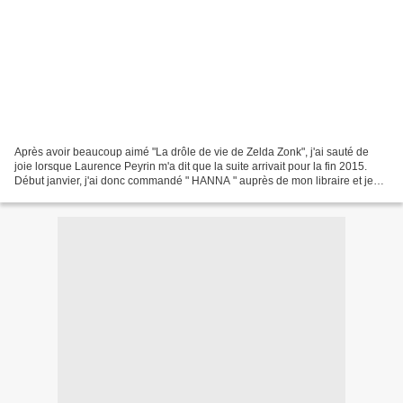
Après avoir beaucoup aimé "La drôle de vie de Zelda Zonk", j'ai sauté de
joie lorsque Laurence Peyrin m'a dit que la suite arrivait pour la fin 2015.
Début janvier, j'ai donc commandé " HANNA " auprès de mon libraire et je
n'ai pas résisté à l'envie de...