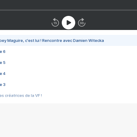
bey Maguire, c'est lui ! Rencontre avec Damien Witecka
e 6
e 5
e 4
e 3
s créatrices de la VF !
e 2
e 1
e Mektoub My Love arrive enfin ! Rencontre avec Shaïn Boumedine et Sal