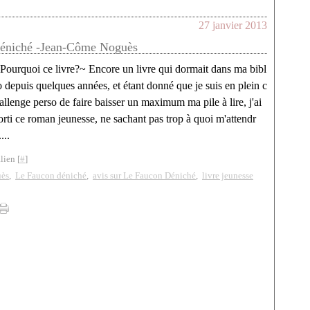
27 janvier 2013
éniché -Jean-Côme Noguès
Pourquoi ce livre?~ Encore un livre qui dormait dans ma bibl
o depuis quelques années, et étant donné que je suis en plein c
allenge perso de faire baisser un maximum ma pile à lire, j'ai
orti ce roman jeunesse, ne sachant pas trop à quoi m'attendr
....
lien [
#
]
ès
,
Le Faucon déniché
,
avis sur Le Faucon Déniché
,
livre jeunesse