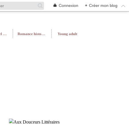
Connexion
+
Créer mon blog
Roman féminin/Feel Good
Romance historique
Young adult