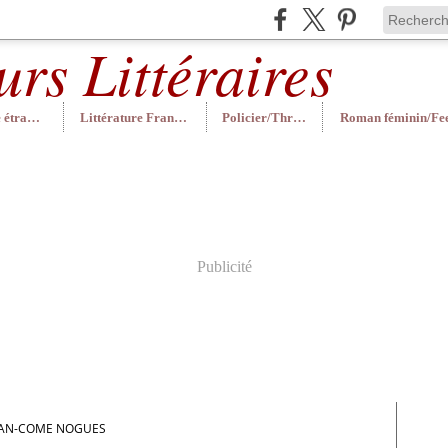
Littérature étrangère
Littérature Française
Policier/Thriller
Publicité
EAN-COME NOGUES