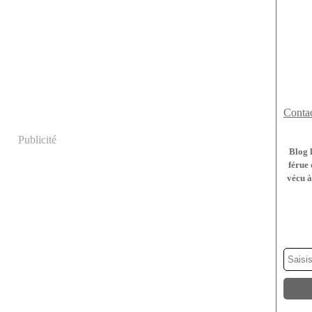
Contac
Publicité
Blog 
férue 
vécu à