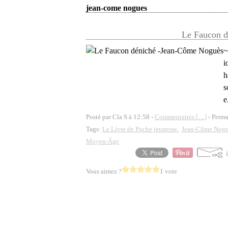
jean-come nogues
Le Faucon d
~
i
h
s
e
Posté par Cla S à 12:58 -
Commentaires [
…
]
- Perma
Tags:
Le Livre de Poche jeunesse
,
Jean-Côme Nogu
Moyen-Âge
Vous aimez ?
1 vote