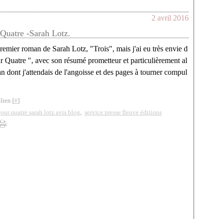
2 avril 2016
 Quatre -Sarah Lotz.
 premier roman de Sarah Lotz, "Trois", mais j'ai eu très envie d
r Quatre ", avec son résumé prometteur et particulièrement al
 dont j'attendais de l'angoisse et des pages à tourner compul
lien [
#
]
jour quatre sarah lotz avis blog
,
service presse fleuve éditions