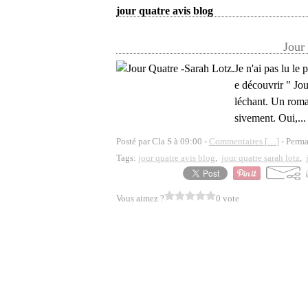
jour quatre avis blog
Jour
Je n'ai pas lu le
e découvrir " Jou
léchant. Un roman
sivement. Oui,...
Posté par Cla S à 09:00 -
Commentaires [
…
]
- Perma
Tags:
jour quatre avis blog
,
jour quatre sarah lotz
,
Vous aimez ?
0 vote