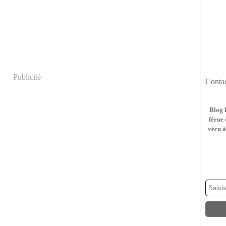
Publicité
Contac
Blog 
férue 
vécu à