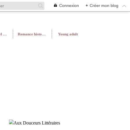
Connexion
+
Créer mon blog
Roman féminin/Feel Good
Romance historique
Young adult