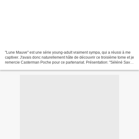
"Lune Mauve" est une série young-adult vraiment sympa, qui a réussi à me
captiver. J'avais donc naturellement hâte de découvrir ce troisième tome et je
remercie Casterman Poche pour ce partenariat. Présentation: "Séléné Savel
a découvert à la suite d'une...