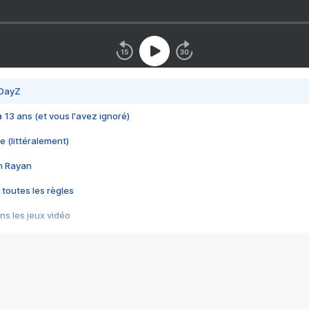
 DayZ
 a 13 ans (et vous l'avez ignoré)
e (littéralement)
im Rayan
 toutes les règles
s les jeux vidéo
us choquant de Rockstar ? - Le scandale BULLY
e plus moche de Steam
du RÊVE tourne au CAUCHEMAR