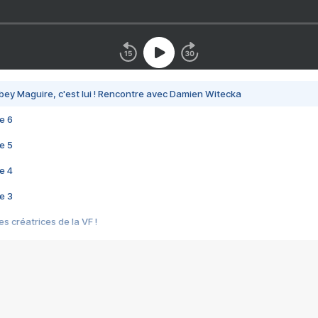
bey Maguire, c'est lui ! Rencontre avec Damien Witecka
e 6
e 5
e 4
e 3
s créatrices de la VF !
e 2
e 1
e Mektoub My Love arrive enfin ! Rencontre avec Shaïn Boumedine et Sal