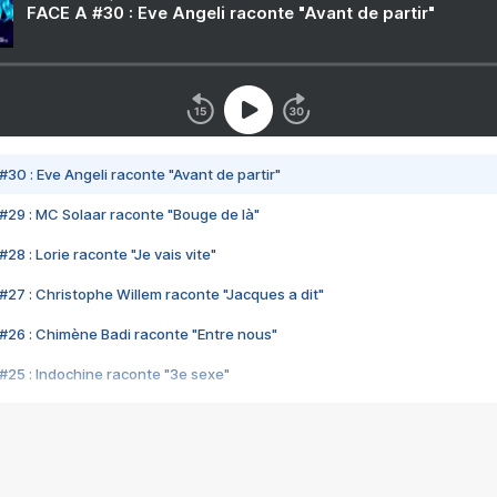
FACE A #30 : Eve Angeli raconte "Avant de partir"
#30 : Eve Angeli raconte "Avant de partir"
#29 : MC Solaar raconte "Bouge de là"
28 : Lorie raconte "Je vais vite"
#27 : Christophe Willem raconte "Jacques a dit"
#26 : Chimène Badi raconte "Entre nous"
#25 : Indochine raconte "3e sexe"
#24 : Zaho raconte "C'est chelou"
#23 : Patrick Bruel raconte "Au café des délices"
#22 : Kyo raconte "Le chemin"