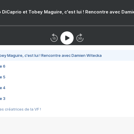
 DiCaprio et Tobey Maguire, c'est lui ! Rencontre avec Dam
bey Maguire, c'est lui ! Rencontre avec Damien Witecka
e 6
e 5
e 4
e 3
s créatrices de la VF !
e 2
e 1