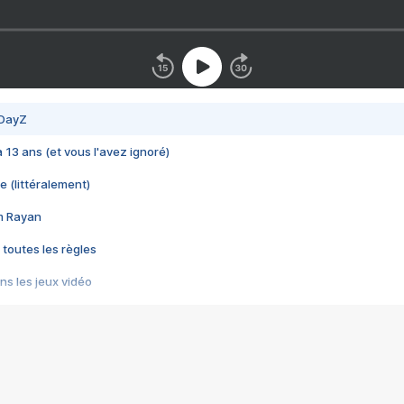
 DayZ
 a 13 ans (et vous l'avez ignoré)
e (littéralement)
im Rayan
 toutes les règles
s les jeux vidéo
us choquant de Rockstar ? - Le scandale BULLY
e plus moche de Steam
du RÊVE tourne au CAUCHEMAR