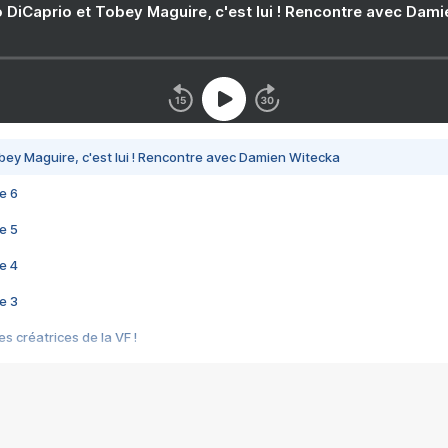
 DiCaprio et Tobey Maguire, c'est lui ! Rencontre avec Dam
bey Maguire, c'est lui ! Rencontre avec Damien Witecka
e 6
e 5
e 4
e 3
s créatrices de la VF !
e 2
e 1
e Mektoub My Love arrive enfin ! Rencontre avec Shaïn Boumedine et Sal