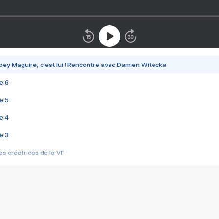
bey Maguire, c'est lui ! Rencontre avec Damien Witecka
e 6
e 5
e 4
e 3
s créatrices de la VF !
e 2
e 1
e Mektoub My Love arrive enfin ! Rencontre avec Shaïn Boumedine et Sal