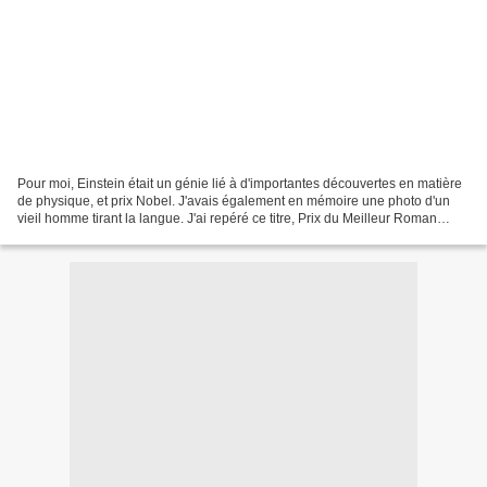
Pour moi, Einstein était un génie lié à d'importantes découvertes en matière
de physique, et prix Nobel. J'avais également en mémoire une photo d'un
vieil homme tirant la langue. J'ai repéré ce titre, Prix du Meilleur Roman
Français en 2013 et coup de...