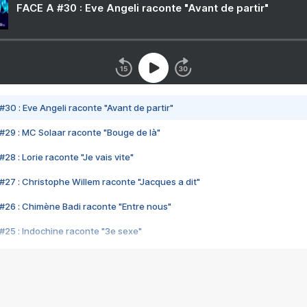
FACE A #30 : Eve Angeli raconte "Avant de partir"
#30 : Eve Angeli raconte "Avant de partir"
#29 : MC Solaar raconte "Bouge de là"
28 : Lorie raconte "Je vais vite"
#27 : Christophe Willem raconte "Jacques a dit"
#26 : Chimène Badi raconte "Entre nous"
#25 : Indochine raconte "3e sexe"
#24 : Zaho raconte "C'est chelou"
#23 : Patrick Bruel raconte "Au café des délices"
#22 : Kyo raconte "Le chemin"