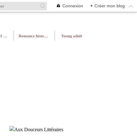
Connexion
+
Créer mon blog
Roman féminin/Feel Good
Romance historique
Young adult