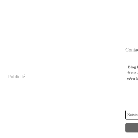
Contac
Blog 
férue 
Publicité
vécu à