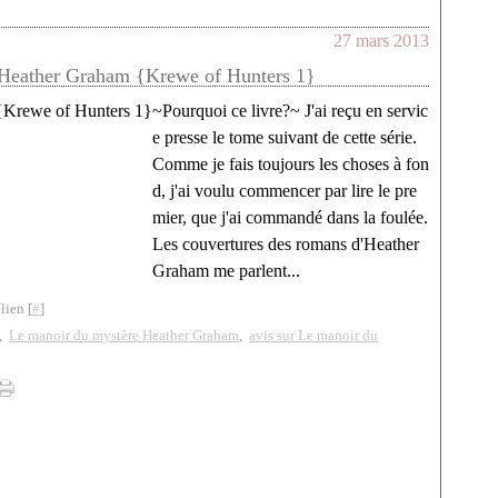
27 mars 2013
-Heather Graham {Krewe of Hunters 1}
~Pourquoi ce livre?~ J'ai reçu en servic
e presse le tome suivant de cette série.
Comme je fais toujours les choses à fon
d, j'ai voulu commencer par lire le pre
mier, que j'ai commandé dans la foulée.
Les couvertures des romans d'Heather
Graham me parlent...
lien [
#
]
,
Le manoir du mystère Heather Graham
,
avis sur Le manoir du