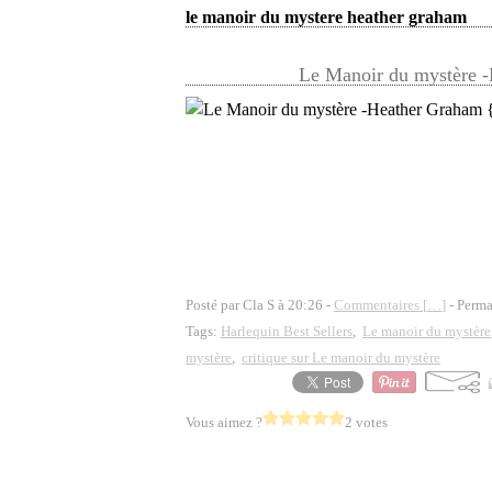
le manoir du mystere heather graham
Le Manoir du mystère 
Posté par Cla S à 20:26 -
Commentaires [
…
]
- Perma
Tags:
Harlequin Best Sellers
,
Le manoir du mystère
mystère
,
critique sur Le manoir du mystère
Vous aimez ?
2 votes