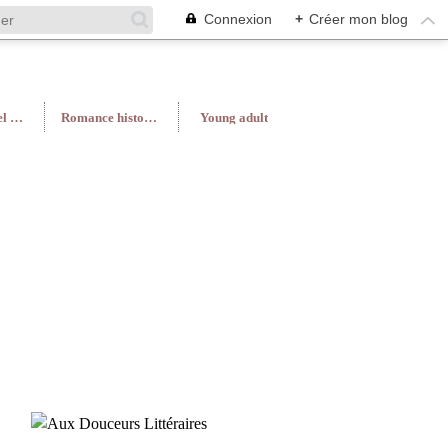
Connexion
+
Créer mon blog
Roman féminin/Feel Good
Romance historique
Young adult