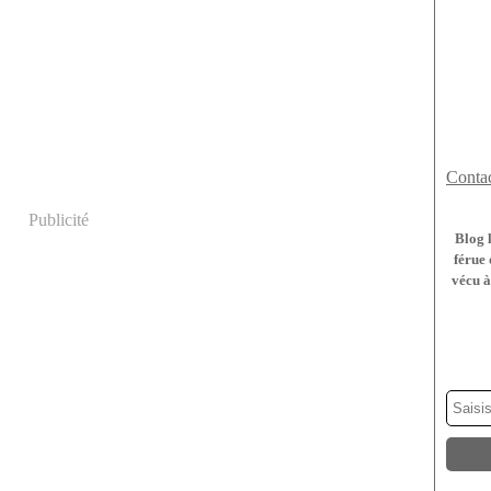
Contac
Publicité
Blog 
férue 
vécu à