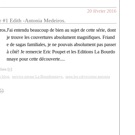
20 février 2016
 #1 Edith -Antonia Medeiros.
J'ai entendu beaucoup de bien au sujet de cette série, dont
je trouve les couvertures absolument magnifiques. Friand
e de sagas familiales, je ne pouvais absolument pas passer
à côté! Je remercie Eric Poupet et les Editions La Bourdo
nnaye pour cette découverte....
lien [
#
]
s blog
,
service presse La Bourdonnaye
,
saga les crèvecoeur antonia