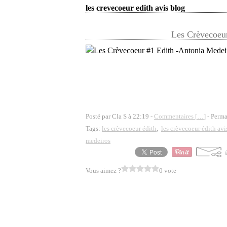
les crevecoeur edith avis blog
Les Crèvecoeur
Posté par Cla S à 22:19 -
Commentaires [
…
]
- Perma
Tags:
les crèvecoeur édith
,
les crèvecoeur édith avi
medeiros
Vous aimez ?
0 vote