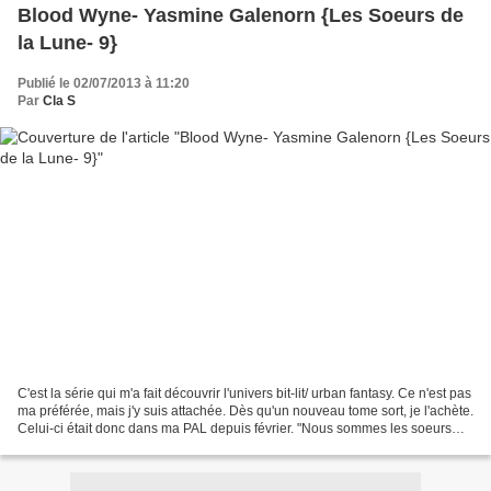
Blood Wyne- Yasmine Galenorn {Les Soeurs de
la Lune- 9}
Publié le 02/07/2013 à 11:20
Par
Cla S
C'est la série qui m'a fait découvrir l'univers bit-lit/ urban fantasy. Ce n'est pas
ma préférée, mais j'y suis attachée. Dès qu'un nouveau tome sort, je l'achète.
Celui-ci était donc dans ma PAL depuis février. "Nous sommes les soeurs
D'Artigo : mi-humaines,...