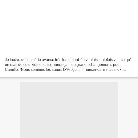
Je trouve que la série avance très lentement. Je voulais toutefois voir ce qu'il
en était de ce dixième tome, annonçant de grands changements pour
Camille. "Nous sommes les sœurs D’Artigo : mi-humaines, mi-faes, ex-
agents de la CIA d’Outremonde.Menolly...