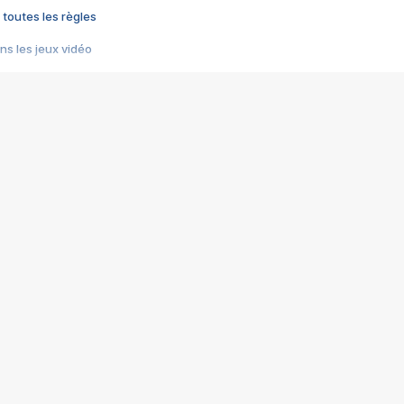
 toutes les règles
s les jeux vidéo
us choquant de Rockstar ? - Le scandale BULLY
e plus moche de Steam
du RÊVE tourne au CAUCHEMAR
pendant 8 heures
it… à tort
umiliés par un jeu vidéo
ire - Final Fantasy 8
ti un empire - Age of Empires
story DOFUS
tard, il crée l'un des pires jeux de tous les temps, MindsEye.