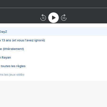
 DayZ
 a 13 ans (et vous l'avez ignoré)
e (littéralement)
im Rayan
 toutes les règles
s les jeux vidéo
us choquant de Rockstar ? - Le scandale BULLY
e plus moche de Steam
du RÊVE tourne au CAUCHEMAR