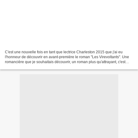
C'est une nouvelle fois en tant que lectrice Charleston 2015 que j'ai eu
l'honneur de découvrir en avant-première le roman "Les Virevoltants". Une
romancière que je souhaitais découvrir, un roman plus qu'attrayant, c'est
donc avec entrain que je me suis...