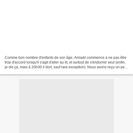
Comme bon nombre d'enfants de son âge, Armaël commence à ne pas être
trop d'accord lorsqu'il s'agit d'aller au lit, et surtout de s'endormir seul (enfin,
je dis ça, mais à 20h30 il dort, sauf rare exception). Nous avons reçu un petit
album mettant en...