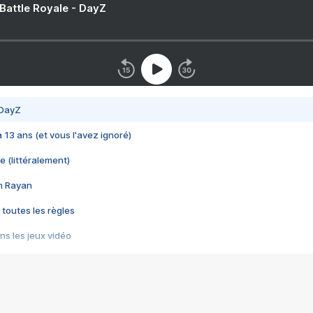
 Battle Royale - DayZ
 DayZ
 a 13 ans (et vous l'avez ignoré)
e (littéralement)
im Rayan
 toutes les règles
s les jeux vidéo
us choquant de Rockstar ? - Le scandale BULLY
e plus moche de Steam
du RÊVE tourne au CAUCHEMAR