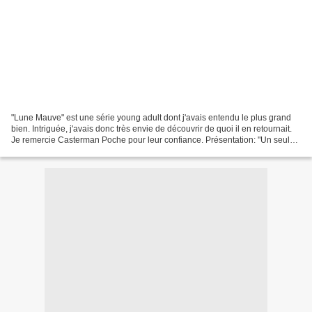
"Lune Mauve" est une série young adult dont j'avais entendu le plus grand
bien. Intriguée, j'avais donc très envie de découvrir de quoi il en retournait.
Je remercie Casterman Poche pour leur confiance. Présentation: "Un seul
coup d'oeil m'avait suffi...