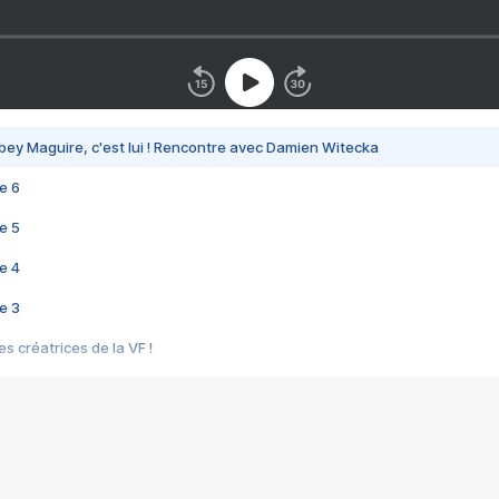
bey Maguire, c'est lui ! Rencontre avec Damien Witecka
e 6
e 5
e 4
e 3
s créatrices de la VF !
e 2
e 1
e Mektoub My Love arrive enfin ! Rencontre avec Shaïn Boumedine et Sal