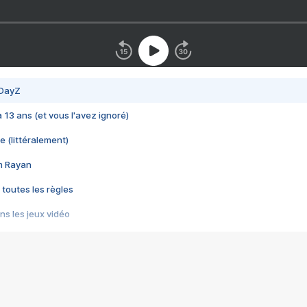
 DayZ
 a 13 ans (et vous l'avez ignoré)
e (littéralement)
im Rayan
 toutes les règles
s les jeux vidéo
us choquant de Rockstar ? - Le scandale BULLY
e plus moche de Steam
du RÊVE tourne au CAUCHEMAR