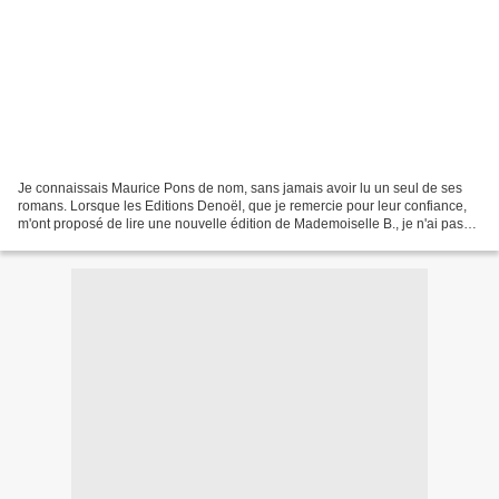
Je connaissais Maurice Pons de nom, sans jamais avoir lu un seul de ses
romans. Lorsque les Editions Denoël, que je remercie pour leur confiance,
m'ont proposé de lire une nouvelle édition de Mademoiselle B., je n'ai pas
hésité un seul instant. PRESENTATION:...