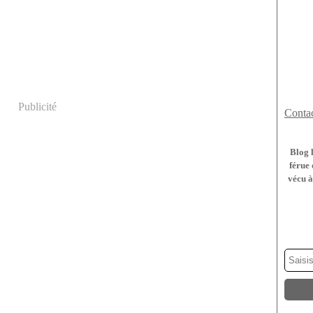
Publicité
Contac
Blog 
férue 
vécu à