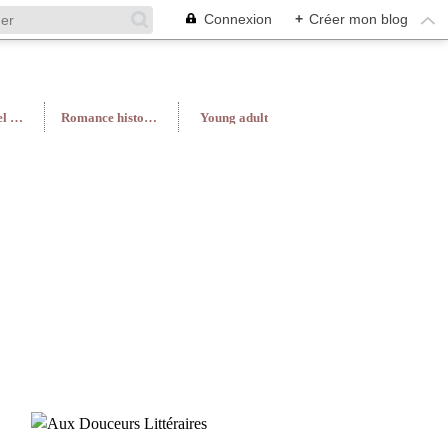
Connexion
+
Créer mon blog
Roman féminin/Feel Good
Romance historique
Young adult