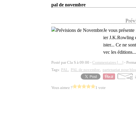
pal de novembre
Prév
Je vous présente
ier J.K.Rowling d
ister... Ce ne son
vec les éditions...
Posté par Cla S à 09:00 -
Commentaires [
…
]
- Perma
Tags:
PAL
,
PAL de novembre
,
partenariat pour blog
Vous aimez ?
1 vote