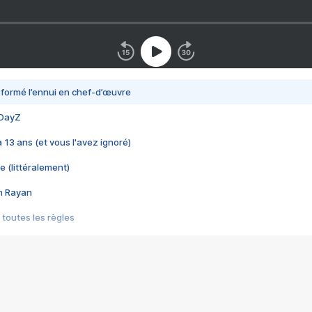
nsformé l’ennui en chef-d’œuvre
 DayZ
 a 13 ans (et vous l'avez ignoré)
e (littéralement)
im Rayan
 toutes les règles
s les jeux vidéo
us choquant de Rockstar ? - Le scandale BULLY
e plus moche de Steam