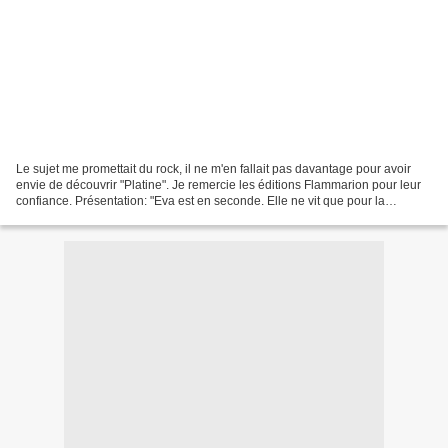
Le sujet me promettait du rock, il ne m'en fallait pas davantage pour avoir
envie de découvrir "Platine". Je remercie les éditions Flammarion pour leur
confiance. Présentation: "Eva est en seconde. Elle ne vit que pour la
musique, le rock. Un jour, ses...