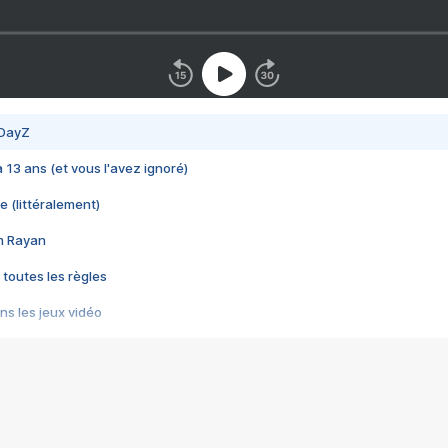
 DayZ
 a 13 ans (et vous l'avez ignoré)
e (littéralement)
im Rayan
 toutes les règles
s les jeux vidéo
us choquant de Rockstar ? - Le scandale BULLY
e plus moche de Steam
du RÊVE tourne au CAUCHEMAR