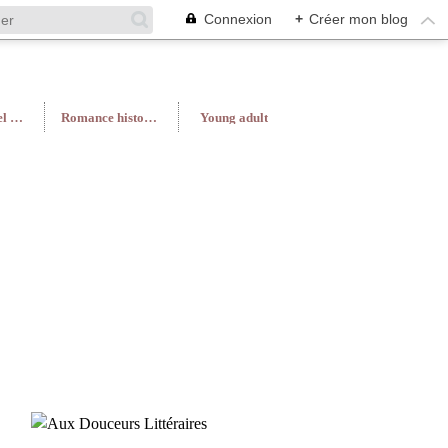
Connexion
+
Créer mon blog
Roman féminin/Feel Good
Romance historique
Young adult