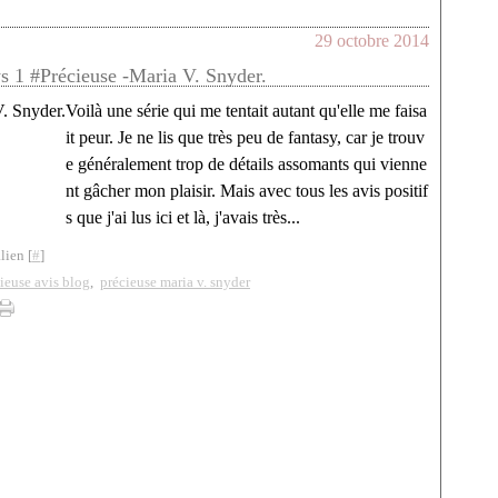
29 octobre 2014
s 1 #Précieuse -Maria V. Snyder.
Voilà une série qui me tentait autant qu'elle me faisa
it peur. Je ne lis que très peu de fantasy, car je trouv
e généralement trop de détails assomants qui vienne
nt gâcher mon plaisir. Mais avec tous les avis positif
s que j'ai lus ici et là, j'avais très...
lien [
#
]
ieuse avis blog
,
précieuse maria v. snyder