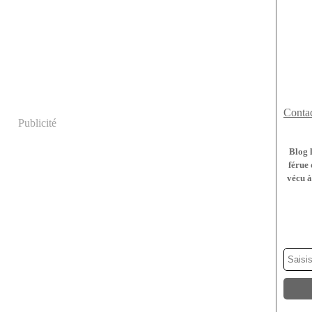
Contac
Publicité
Blog 
férue 
vécu à