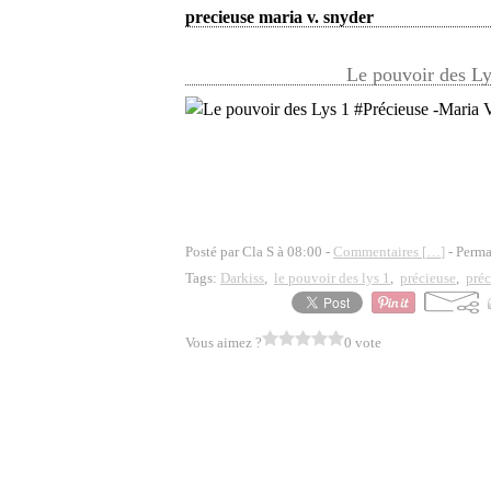
precieuse maria v. snyder
Le pouvoir des Ly
Posté par Cla S à 08:00 -
Commentaires [
…
]
- Perma
Tags:
Darkiss
,
le pouvoir des lys 1
,
précieuse
,
préc
Vous aimez ?
0 vote