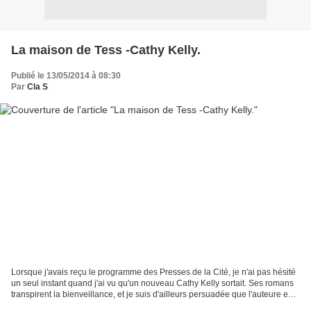
La maison de Tess -Cathy Kelly.
Publié le 13/05/2014 à 08:30
Par
Cla S
Lorsque j'avais reçu le programme des Presses de la Cité, je n'ai pas hésité
un seul instant quand j'ai vu qu'un nouveau Cathy Kelly sortait. Ses romans
transpirent la bienveillance, et je suis d'ailleurs persuadée que l'auteure est
une femme formidable,...