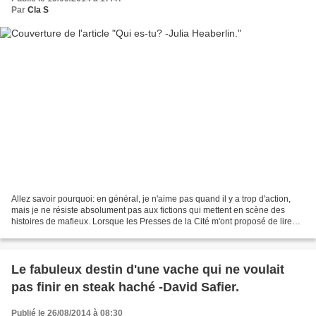
Par
Cla S
Allez savoir pourquoi: en général, je n'aime pas quand il y a trop d'action,
mais je ne résiste absolument pas aux fictions qui mettent en scène des
histoires de mafieux. Lorsque les Presses de la Cité m'ont proposé de lire
"Qui es-tu?", j'ai donc naturellement...
Le fabuleux destin d'une vache qui ne voulait
pas finir en steak haché -David Safier.
Publié le 26/08/2014 à 08:30