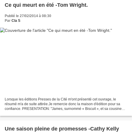
Ce qui meurt en été -Tom Wright.
Publié le 27/02/2014 à 08:30
Par
Cla S
Lorsque les éditions Presses de la Cité m'ont présenté cet ouvrage, le
résumé m'a de suite attirée.Je remercie donc la maison d'édition pour sa
confiance. PRESENTATION: "James, surnommé « Biscuit », et sa cousine
Lee Ann, sont tous deux rescapés de foyers...
Une saison pleine de promesses -Cathy Kelly