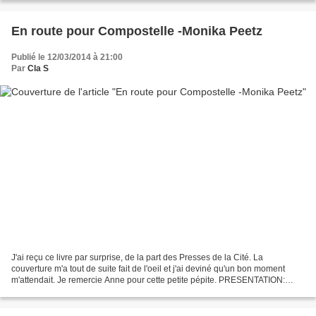
En route pour Compostelle -Monika Peetz
Publié le 12/03/2014 à 21:00
Par
Cla S
J'ai reçu ce livre par surprise, de la part des Presses de la Cité. La
couverture m'a tout de suite fait de l'oeil et j'ai deviné qu'un bon moment
m'attendait. Je remercie Anne pour cette petite pépite. PRESENTATION:
"Cinq amies, très différentes, se...