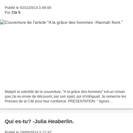
Publié le 02/11/2014 à 08:00
Par
Cla S
Malgré la sobriété de la couverture, "A la grâce des hommes" est un roman
que j'ai eu envie de découvrir, par son sujet, qui m'intriguait. Je remercie les
Presses de la Cité pour leur confiance. PRESENTATION: " Agnes
Magnúsdóttir, servante dans l'Islande...
Qui es-tu? -Julia Heaberlin.
Publié le 19/09/2014 à 17:47