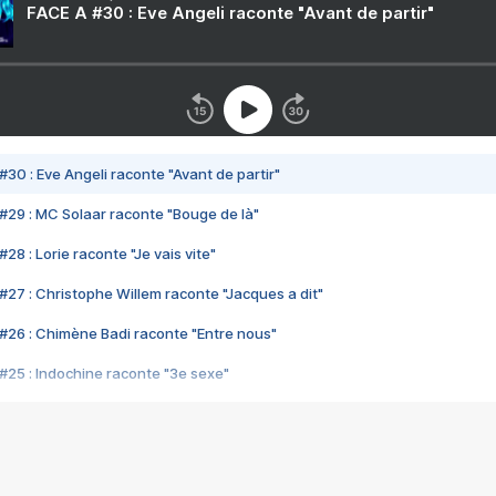
FACE A #30 : Eve Angeli raconte "Avant de partir"
#30 : Eve Angeli raconte "Avant de partir"
#29 : MC Solaar raconte "Bouge de là"
28 : Lorie raconte "Je vais vite"
#27 : Christophe Willem raconte "Jacques a dit"
#26 : Chimène Badi raconte "Entre nous"
#25 : Indochine raconte "3e sexe"
#24 : Zaho raconte "C'est chelou"
#23 : Patrick Bruel raconte "Au café des délices"
#22 : Kyo raconte "Le chemin"