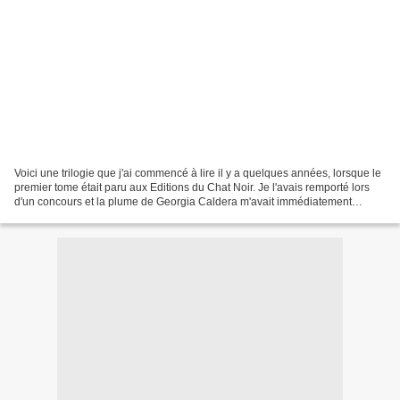
Voici une trilogie que j'ai commencé à lire il y a quelques années, lorsque le
premier tome était paru aux Editions du Chat Noir. Je l'avais remporté lors
d'un concours et la plume de Georgia Caldera m'avait immédiatement
séduite. J'ai patiemment attendu...