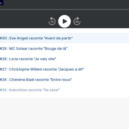
#30 : Eve Angeli raconte "Avant de partir"
#29 : MC Solaar raconte "Bouge de là"
28 : Lorie raconte "Je vais vite"
#27 : Christophe Willem raconte "Jacques a dit"
#26 : Chimène Badi raconte "Entre nous"
#25 : Indochine raconte "3e sexe"
#24 : Zaho raconte "C'est chelou"
#23 : Patrick Bruel raconte "Au café des délices"
#22 : Kyo raconte "Le chemin"